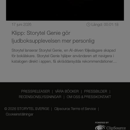
17 juni 2026
Längd: 00:01:18
Klipp: Storytel Genie gör
ljudboksupplevelsen mer personlig
Storytel lanserar Storytel Genie, en AI-driven följeslagare skapad
för bokälskare. Storytel Genie hjälper användaren att navigera i
katalogen direkt i appen, få skräddarsydda rekommendationer
och snabbt hitta tillbaka in i handlingen i pågående ljudböcker.
Funktionen lanseras i Sverige med start den 17 juni. Mer
information om Storytel Genie finns på presstjänsten.
PRESSRELEASER
|
VÅRA BÖCKER
|
PRESSBILDER
|
RECENSIONSLYSSNINGAR
|
OM OSS & PRESSKONTAKT
© 2026 STORYTEL SVERIGE |
Clipsource Terms of Service
|
Cookieinställningar