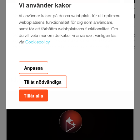
Vi använder kakor
17/6/2026
21/5/
Vi använder kakor på denna webbplats för att optimera
Storytel Genie gör ljudboksupplevelsen
Stor
webbplatsens funktionalitet för dig som användare,
mer personlig
stat
samt för att förbättra webbplatsens funktionalitet. Om
du vill veta mer om de kakor vi använder, vänligen läs
Storytel lanserar Storytel Genie, en AI-driven följeslagare
Story
skapad för bokälskare. Storytel Genie hjälper användaren
för at
vår
Cookiepolicy
.
att navigera i katalogen direkt i appen, få skräddarsydda
Story
rekommendationer och snabbt hitta tillbaka in i handlingen
lyssn
i pågående ljudböcker. Funktionen lanseras i Sverige med
bätt
start den 17 juni.
Anpassa
Videos
Tillåt nödvändiga
Tillåt alla