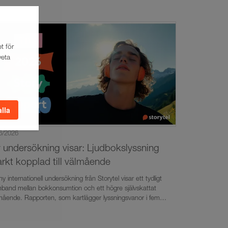
t för
veta
alla
6/2026
 undersökning visar: Ljudbokslyssning
arkt kopplad till välmående
ny internationell undersökning från Storytel visar ett tydligt
band mellan bokkonsumtion och ett högre självskattat
mående. Rapporten, som kartlägger lyssningsvanor i fem
der, visar att svenskarna är unika i sina val av både
sningsplatser och genrer. Dessutom visar undersökningen att
boken har blivit ett allt viktigare verktyg för föräldrar som vill