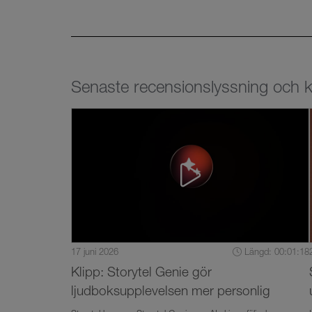
Senaste recensionslyssning och k
17 juni 2026
Längd: 00:01:18
Klipp: Storytel Genie gör
ljudboksupplevelsen mer personlig