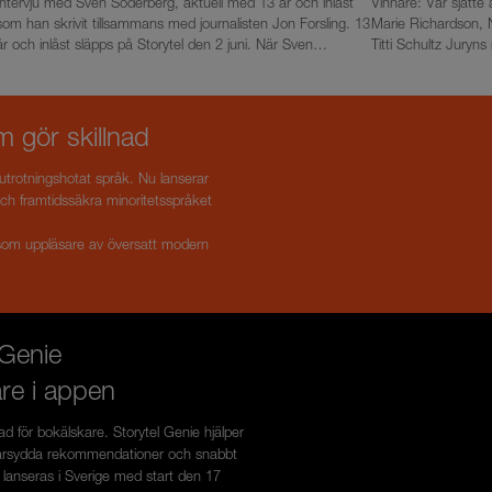
Intervju med Sven Söderberg, aktuell med 13 år och inlåst
Vinnare: Vår sjätte
som han skrivit tillsammans med journalisten Jon Forsling. 13
Marie Richardson, 
år och inlåst släpps på Storytel den 2 juni. När Sven
Titti Schultz Juryn
Söderberg var 13 år omhändertogs han enligt LVU. Han var
– av många, är en s
inte gängkriminell eller en fara för samhället. Han kom bara
inget annat än en utomor
från ett väldigt trasigt hem. Ändå placerades han tillsammans
karaktärsporträtt o
med kriminella ungdomar och missbrukare på fler än tjugo
en resa genom en d
 gör skillnad
olika hem och anstalter över hela landet. I Storytel Original-
alltför lite om. Uppläsaren leder oss genom berättelsen med
berättelsen 13 år och inlåst delar han sin historia om hur han
sin trygga och sta
utrotningshotat språk. Nu lanserar
berövades på sin ungdom. – Jag hade ju familjeproblem, och
att komma till liv u
a och framtidssäkra minoritetsspråket
extrem osäkerhet från hemmet redan. Så när jag kom in på
med stor inlevelse. 
de här ställena så knöt jag ju an till de här coola kidsen som
Författaren har me
 som uppläsare av översatt modern
bodde där, de som var värre än mig själv, och jag gillade
skildrar Sveriges r
deras stories. Så det samhället skulle kunna ha gjort
själ och hjärta på t
annorlunda är att separera familjeproblematik från kriminalitet
berättelse där mörker s
och missbruksproblematik, säger Sven Söderberg. För flera
om du besökt Karlap
av de ungdomar som Sven bodde tillsammans med har det
eller om du kliver ö
 Genie
inte gårr lika väl. – En färsk rapport visar att barn som
varmt välkomnad av
tvångsomhändertas löper betydligt högre risk att dö i ung
inläsaren.” Samtlig
are i appen
ålder än andra. Tvångsplacering får med andra ord ofta helt
ljudbokspriset 2026 
motsatt effekt, vilket Svens berättelse visar. Det han utsattes
Storytel Awards – S
pad för bokälskare. Storytel Genie hjälper
för är inget mindre än ett svenskt socialvårdshaveri, säger
2007 och arrangeras
ddarsydda rekommendationer och snabbt
medförfattaren Jon Forsling. Sven Söderberg finns tillgänglig
förlagsoberoende pr
n lanseras i Sverige med start den 17
för intervjuer, kontakta Therese Lindström,
mest lyssnade och 