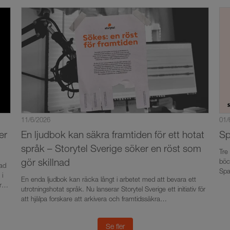
on
Dadgostar, Simona Mohamsson, Johan Rockström, Valter
min
Nilsson, Tone Schunnesson, Karin Pettersson och många fler är
 i
klara för WOW Talks.
11/6/2026
01/
er
En ljudbok kan säkra framtiden för ett hotat
Sp
språk – Storytel Sverige söker en röst som
Tre
gör skillnad
böc
pad
Spa
 i
En enda ljudbok kan räcka långt i arbetet med att bevara ett
Ahl
r
utrotningshotat språk. Nu lanserar Storytel Sverige ett initiativ för
ock
att hjälpa forskare att arkivera och framtidssäkra
Nat
minoritetsspråket meänkieli. Storytel letar efter en meänkielitalare
som kan sommarjobba som uppläsare av översatt modern
Se fler
litteratur som senare släpps i tjänsten. Sökandet efter rösten