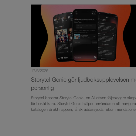
självbiografin Golfarens dotter berättar hon om mobbningen h
utsattes för genom hela skolgången:– Jag har blivit kallad
slampa, fitta, jobbig, hora, ful, bitch, äcklig, easy..., säger hon
ljudboken, som släpps på Storytel den 13 juli.
17/6/2026
Storytel Genie gör ljudboksupplevelsen m
personlig
Storytel lanserar Storytel Genie, en AI-driven följeslagare ska
för bokälskare. Storytel Genie hjälper användaren att navigera
katalogen direkt i appen, få skräddarsydda rekommendatione
och snabbt hitta tillbaka in i handlingen i pågående ljudböcker.
Funktionen lanseras i Sverige med start den 17 juni.