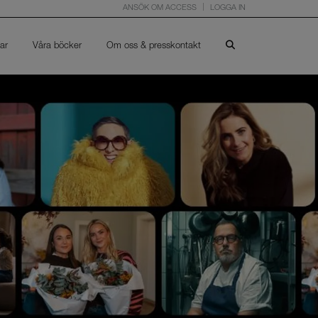
ANSÖK OM ACCESS
LOGGA IN
ar
Våra böcker
Om oss & presskontakt