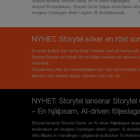
Storytel lanserar Storytel Genie, en AI-driven följeslagare
skapad för bokälskare. Storytel Genie hjälper användaren att
navigera i katalogen direkt i appen, få skräddarsydda
rekommendationer och snabbt hitta tillbaka in i handlingen i
pågående ljudböcker. Funktionen lanseras i Sverige med
start den 17 juni. Mer information om Storytel Genie finns på
presstjänsten.
NYHET: Storytel söker en röst som
En enda ljudbok kan räcka långt i arbetet med att bevara ett 
Storytel Sverige ett initiativ för att hjälpa forskare att arkiver
meänkieli.
Storytel letar efter en meänkielitalare som kan sommarjobba
litteratur som senare släpps i tjänsten. Läs mer
här
.
NYHET: Storytel lanserar Storytel
– En hjälpsam, AI-driven följeslag
Storytel lanserar Storytel Genie, en AI-driven följeslagare ska
användaren att navigera i katalogen direkt i appen, få skrä
hitta tillbaka in i handlingen i pågående ljudböcker. Funktione