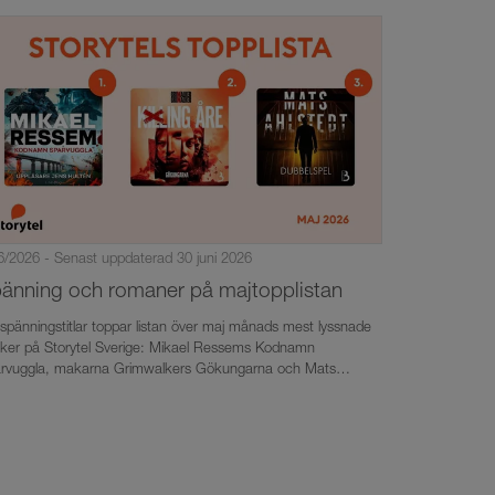
ska barnens skärmtid.
6/2026 - Senast uppdaterad 30 juni 2026
änning och romaner på majtopplistan
 spänningstitlar toppar listan över maj månads mest lyssnade
ker på Storytel Sverige: Mikael Ressems Kodnamn
rvuggla, makarna Grimwalkers Gökungarna och Mats
stedts Dubbelspel. Men bland månadens topp tio-titlar finns
så romaner som Anna Johanssons Hotell Saltstänket och
alie Normanns Clara Wahl-titel Farliga lögner.