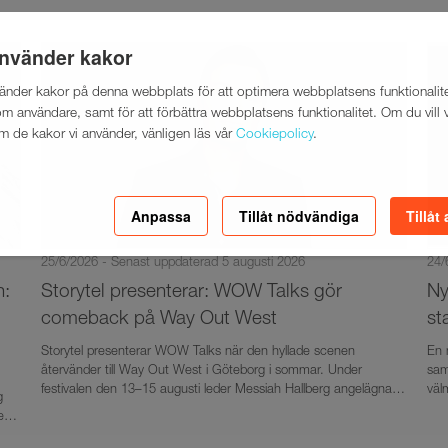
använder kakor
vänder kakor på denna webbplats för att optimera webbplatsens funktionalite
m användare, samt för att förbättra webbplatsens funktionalitet. Om du vill 
m de kakor vi använder, vänligen läs vår
Cookiepolicy
.
Anpassa
Tillåt nödvändiga
Tillåt 
25/6/2026 - Senast uppdaterad 5 augusti 2026
24/
Storytel presenterar: WOW Talks gör
n:
Ny
comeback på Way Out West
st
Storytel presenterar WOW Talks när den hyllade scenen
En 
återvänder till Way Out West i Göteborg i sommar. Under
sam
festivalen den 13–15 augusti leder Messiah Hallberg angelägna
väl
g
samtal med aktuella gäster från Slottsskogsteatern. Storytel tar
län
gen
scenprogrammet bortom festivalområdets gränser genom att
lys
släppa alla samtal i tjänsten under pågående festival. Nooshi
ljud