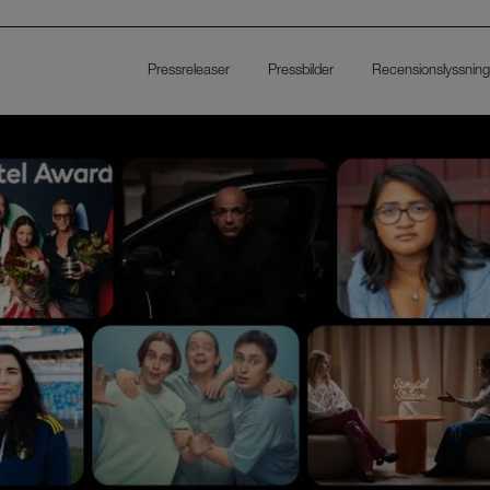
Pressreleaser
Pressbilder
Recensionslyssning