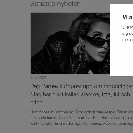
Senaste nyheter
Vi 
Vi an
dig so
mer o
02/7/2026
Peg Parnevik öppnar upp om mobbninge
“Jag har blivit kallad slampa, fitta, ful och
bitch”
Hon föddes in i rampljuset. Som golfstjärnan Jesper Parneviks
och hans hustru Mias första barn har Peg Parneviks varje ste
varit mer eller mindre offentligt. Men kändisskapet innebar in
räkmacka för den unga svenskan som växte upp i USA. I