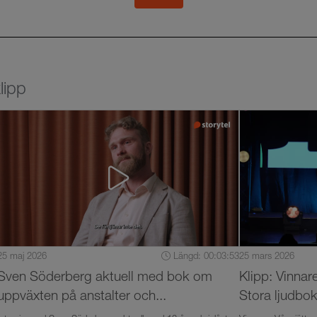
börjar i dag.
lipp
25 maj 2026
Längd: 00:03:53
25 mars 2026
Sven Söderberg aktuell med bok om
Klipp: Vinna
uppväxten på anstalter och...
Stora ljudboks