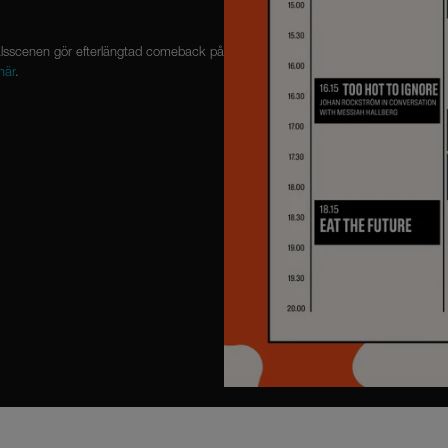
talsscenen gör efterlängtad comeback på
här
.