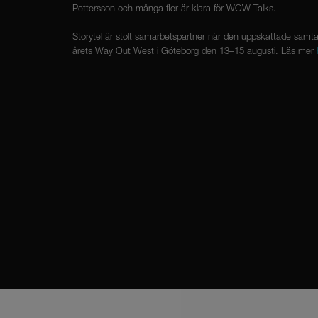
Pettersson och många fler är klara för WOW Talks.
Storytel är stolt samarbetspartner när den uppskattade sam
årets Way Out West i Göteborg den 13–15 augusti. Läs mer