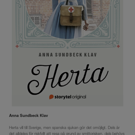
Anna Sundbeck Klav
Herta vill till Sverige, men spanska sjukan gör det omöjligt. Dels är
det alldeles för riskfyllt att resa på grund av smittorisken, dels behövs