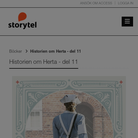
ANSÖK OM ACCESS
LOGGA IN
Toggle 
Historien om Herta - del 11
Böcker
Historien om Herta - del 11