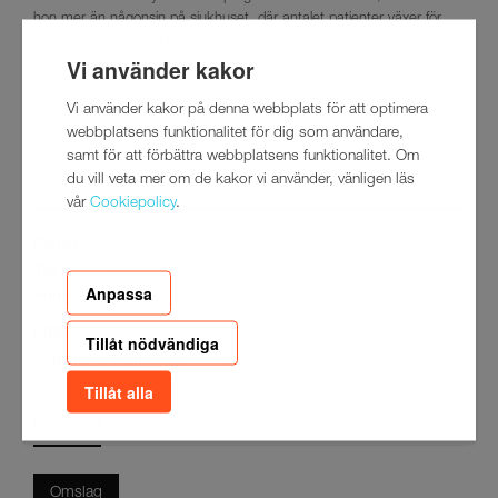
hon mer än någonsin på sjukhuset, där antalet patienter växer för
varje dag. Det blir en tuff tid för Herta, men det finns ett ljus i
Vi använder kakor
mörkret: Hon får återigen arbeta med doktor Vagn.
Historien om Herta är en gripande, historisk romanserie om en ung,
Vi använder kakor på denna webbplats för att optimera
egensinnig kvinnas kamp för självständighet och rätten till sitt eget liv.
webbplatsens funktionalitet för dig som användare,
Berättelsen är skriven av Anna Sundbeck Klav (pseudonym).
samt för att förbättra webbplatsens funktionalitet. Om
du vill veta mer om de kakor vi använder, vänligen läs
vår
Cookiepolicy
.
Förlag
: Storytel Original
Typ
: E-bok
Anpassa
Ämne
: Historisk romance
ISBN
: 9789180356213
Tillåt nödvändiga
Utgivningsdatum
: 4 jan. 2023
Tillåt alla
Relaterat
Omslag