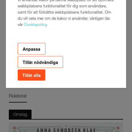
Vi använder kakor på denna webbplats för att optimera
Historien om Herta är en gripande, historisk romanserie om en ung,
webbplatsens funktionalitet för dig som användare,
egensinnig kvinnas kamp för självständighet och rätten till sitt eget liv.
samt för att förbättra webbplatsens funktionalitet. Om
Berättelsen är skriven av Anna Sundbeck Klav (pseudonym).
du vill veta mer om de kakor vi använder, vänligen läs
vår
Cookiepolicy
.
Förlag
: Storytel Original
Typ
: Ljudbok
Anpassa
Ämne
: Historisk romance
Tillåt nödvändiga
Uppläsare
: Odile Nunes
ISBN
: 9789180245753
Tillåt alla
Utgivningsdatum
: 10 nov. 2021
Relaterat
Omslag