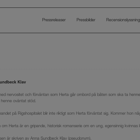
Pressreleaser
Pressbilder
Recensionslyssning
undbeck Klav
med nervositet och förväntan som Herta går ombord på båten som ska ta henne 
r henne oväntat stöd.
ndet på Rigshospitalet blir inte riktigt som Herta förväntat sig. Kommer hon någon
n om Herta är en gripande, historisk romanserie om en ung, egensinnig kvinnas kamp
lsen är skriven av Anna Sundbeck Klav (pseudonym).