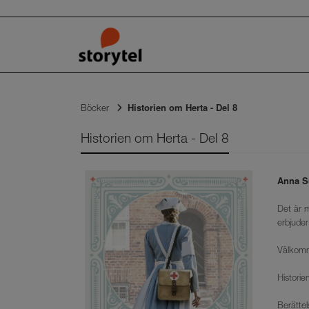
Historien om Herta - Del 8
Böcker
Historien om Herta - Del 8
Anna S
Det är 
erbjude
Välkomna
Historie
Berätte