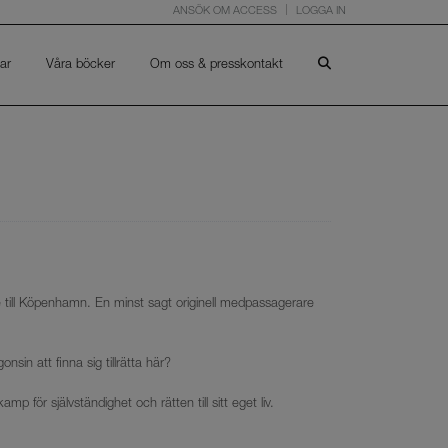
ANSÖK OM ACCESS
LOGGA IN
ar
Våra böcker
Om oss & presskontakt
till Köpenhamn. En minst sagt originell medpassagerare
sin att finna sig tillrätta här?
 för självständighet och rätten till sitt eget liv.