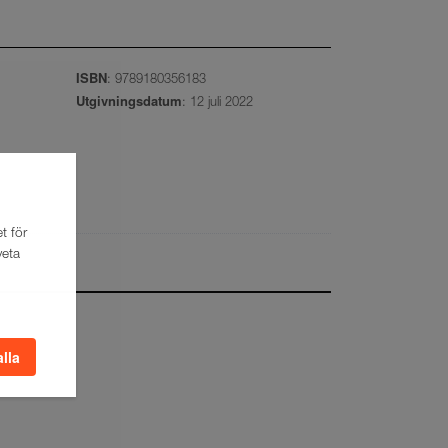
ISBN
: 9789180356183
Utgivningsdatum
: 12 juli 2022
t för
veta
alla