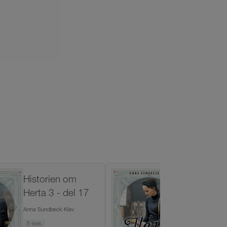
Historien om
Historie
Herta 3 - del 17
Herta - d
Anna Sundbeck Klav
Anna Sundbeck 
E-bok
Ljudbok