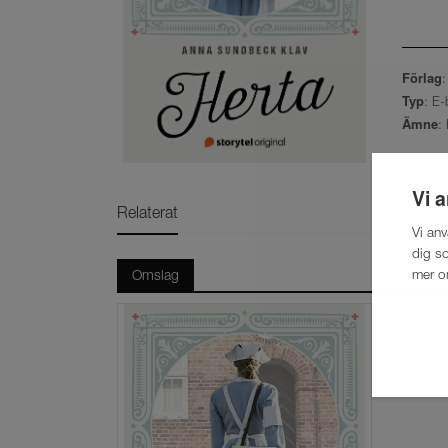
Förlag
:
Typ
: E-
Ämne
:
Vi 
Relaterat
Vi an
dig so
mer o
Omslag