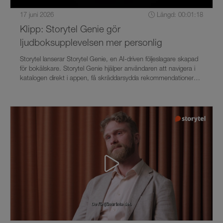
17 juni 2026
Längd: 00:01:18
Klipp: Storytel Genie gör
ljudboksupplevelsen mer personlig
Storytel lanserar Storytel Genie, en AI-driven följeslagare skapad
för bokälskare. Storytel Genie hjälper användaren att navigera i
katalogen direkt i appen, få skräddarsydda rekommendationer
och snabbt hitta tillbaka in i handlingen i pågående ljudböcker.
Funktionen lanseras i Sverige med start den 17 juni. Mer
information om Storytel Genie finns på presstjänsten.