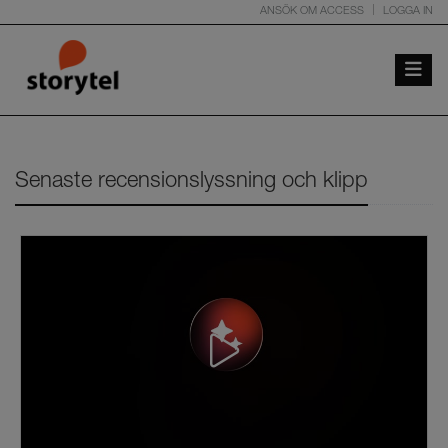
ANSÖK OM ACCESS
LOGGA IN
Toggle 
Senaste recensionslyssning och klipp