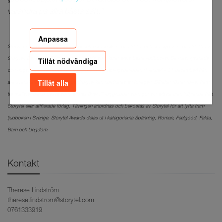
ljudboksupplevelse där berättelse och röst kompletterar
varandra på allra bästa sätt.”
Anpassa
Storytel Awards – Stora ljudbokspriset, har funnits sedan 2007 och arrangeras sedan 2015 av
Tillåt nödvändiga
Storytel. Det är ett förlagsoberoende pris som korar årets bästa ljudböcker. De mest lyssnade
och högst betygsatta böckerna utgivna under tävlingsperioden (1 januari – 31 december) från
Tillåt alla
alla svenska förlag som finns på Storytel kan nomineras av förlagen. Därefter röstar folket fram
tre finalister bland dessa som lämnas över till jurygrupper som gör sitt arbete utan inflytande från
Storytel eller affilierade förlag. Tävlingen anordnas och bekostas av Storytel för att lyfta fram
ljudboken i Sverige. Storytel Awards delas ut i kategorierna Spänning, Roman, Feelgood, Fakta,
Barn och Ungdom.
Kontakt
Therese Lindström
therese.lindstrom@storytel.com
0761333919