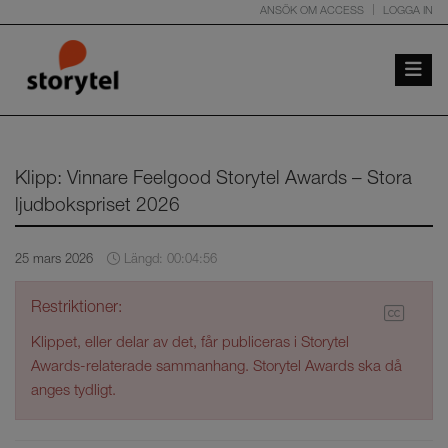
ANSÖK OM ACCESS
LOGGA IN
Toggle 
Klipp: Vinnare Feelgood Storytel Awards – Stora
ljudbokspriset 2026
25 mars 2026
Längd: 00:04:56
Restriktioner:
Klippet, eller delar av det, får publiceras i Storytel
Awards-relaterade sammanhang. Storytel Awards ska då
anges tydligt.