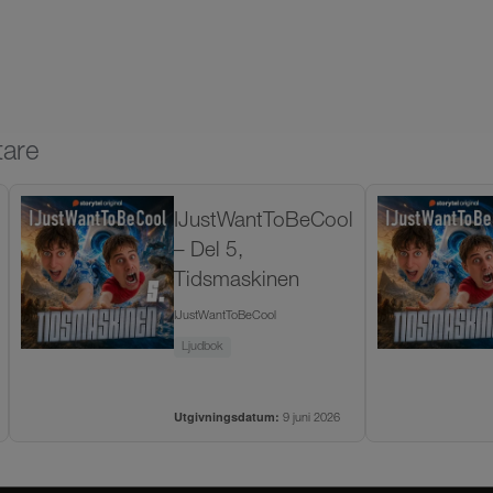
tare
IJustWantToBeCool
– Del 5,
Tidsmaskinen
IJustWantToBeCool
Ljudbok
Utgivningsdatum:
9 juni 2026