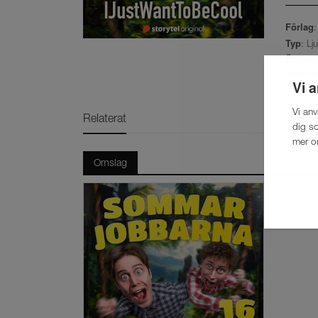
Förlag
:
Typ
: Lj
Ämne
:
sanna be
Vi 
Vi an
Relaterat
dig so
mer o
Omslag