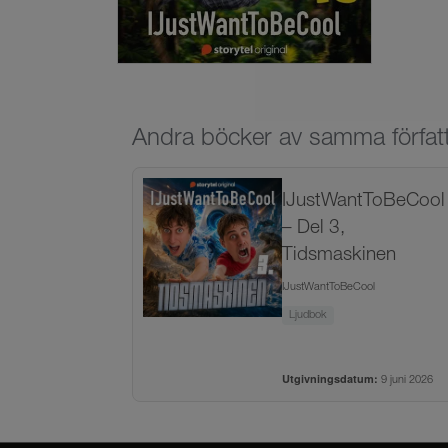
Andra böcker av samma förfat
IJustWantToBeCool
– Del 3,
Tidsmaskinen
IJustWantToBeCool
Ljudbok
Utgivningsdatum:
9 juni 2026