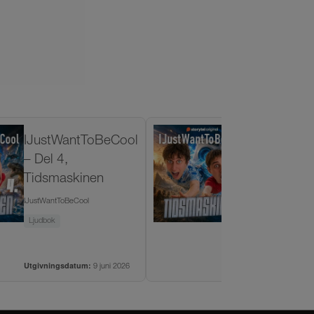
IJustWantToBeCool
IJustWant
– Del 4,
– Del 2,
Tidsmaskinen
Tidsmaski
IJustWantToBeCool
IJustWantToBeCoo
Ljudbok
Ljudbok
Utgivningsdatum:
Utgivningsdatum
9 juni 2026