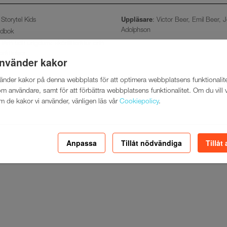
Uppläsare
 Storytel Kids
: Victor Beer, Emil Beer, J
Adolphson
udbok
 Barn och ungdom: skönlitteratur och
rättelser
använder kakor
vänder kakor på denna webbplats för att optimera webbplatsens funktionalite
m användare, samt för att förbättra webbplatsens funktionalitet. Om du vill 
m de kakor vi använder, vänligen läs vår
Cookiepolicy
.
Anpassa
Tillåt nödvändiga
Tillåt 