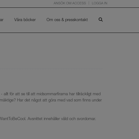
ANSÖK OM ACCESS
LOGGA IN
ar
Våra böcker
Om oss & presskontakt
t för att se till att midsommarfirarna har tillräckligt med
fullmäktige? Har det något att göra med vad som finns under
WantToBeCool. Avsnittet innehåller våld och svordomar.