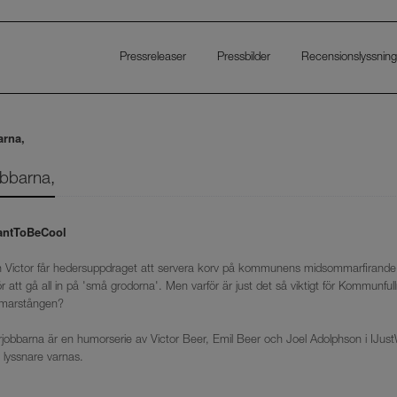
Pressreleaser
Pressbilder
Recensionslyssning
arna,
bbarna,
antToBeCool
 Victor får hedersuppdraget att servera korv på kommunens midsommarfirande - all
ör att gå all in på 'små grodorna'. Men varför är just det så viktigt för Kommun
marstången?
obbarna är en humorserie av Victor Beer, Emil Beer och Joel Adolphson i IJust
 lyssnare varnas.