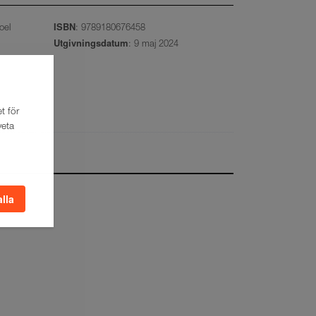
ISBN
oel
: 9789180676458
Utgivningsdatum
: 9 maj 2024
t för
veta
alla